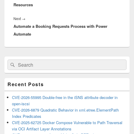
Resources
Next
Next
→
Automate a Booking Requests Process with Power
post:
Automate
Primary
Search
Search
Sidebar
for:
Widget
Area
Recent Posts
CVE-2026-55995 Double-free in the iSNS attribute decoder in
open-iscsi
CVE-2026-6879 Quadratic Behavior in xml.etree.ElementPath
Index Predicates
CVE-2025-62725 Docker Compose Vulnerable to Path Traversal
via OCI Artifact Layer Annotations