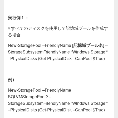
実行例１：
//
すべてのディスクを使用して記憶域プールを作成す
る場合
New-StoragePool
–
FriendlyName
[
記憶域プール名
]
–
StorageSubsystemFriendlyName
“
Windows Storage*
”
–
PhysicalDisks (Get-PhysicalDisk
–
CanPool $True)
例）
New-StoragePool
–
FriendlyName
SQLVMStoragePool
2
–
StorageSubsystemFriendlyName
“
Windows Storage*
”
–
PhysicalDisks (Get-PhysicalDisk
–
CanPool $True)