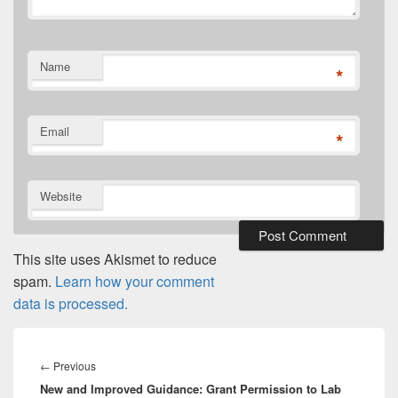
Name
*
Email
*
Website
This site uses Akismet to reduce
spam.
Learn how your comment
data is processed.
Post
navigation
Previous
←
Previous
New and Improved Guidance: Grant Permission to Lab
post: