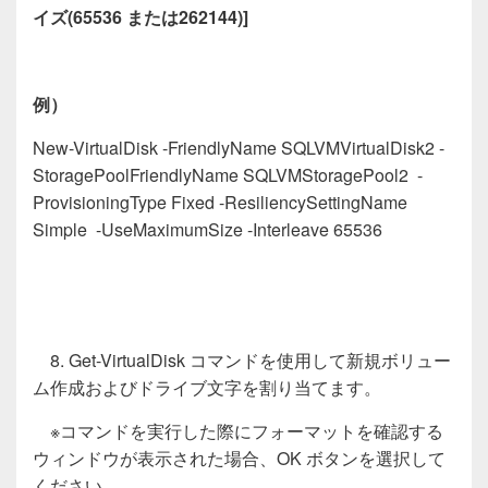
イズ
(
65536
または
262144)
]
例）
New-VirtualDisk -FriendlyName SQLVMVirtualDisk
2
-
StoragePoolFriendlyName SQLVMStoragePool
2
-
ProvisioningType Fixed -ResiliencySettingName
Simple -UseMaximumSize -Interleave 65536
8. Get-VirtualDisk コマンドを使用して新規ボリュー
ム作成およびドライブ文字を割り当てます。
※コマンドを実行した際にフォーマットを確認する
ウィンドウが表示された場合、OK ボタンを選択して
ください。