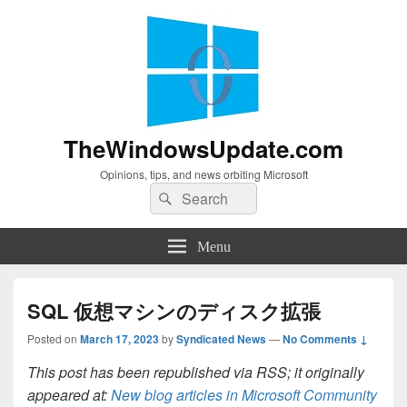
TheWindowsUpdate.com
Opinions, tips, and news orbiting Microsoft
Search
Search
for:
Menu
SQL 仮想マシンのディスク拡張
Posted on
March 17, 2023
by
Syndicated News
—
No Comments ↓
This post has been republished via RSS; it originally
appeared at:
New blog articles in Microsoft Community