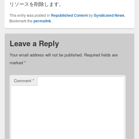
リソースを削除します。
This entry was posted in
Republished Content
by
Syndicated News
.
Bookmark the
permalink
.
Leave a Reply
Your email address will not be published.
Required fields are
marked
*
Comment
*