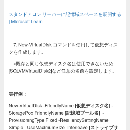
スタンドアロン サーバーに記憶域スペースを展開する
| Microsoft Learn
7. New-VirtualDisk コマンドを使用して仮想ディス
クを作成します。
※既存と同じ仮想ディスク名は使用できないため
[SQLVMVirtualDisk2]など任意の名前を設定します。
実行例：
New-VirtualDisk -FriendlyName
[
仮想ディスク名
]
-
StoragePoolFriendlyName
[
記憶域プール名
]
-
ProvisioningType Fixed -ResiliencySettingName
Simple -UseMaximumSize -Interleave
[
ストライプサ