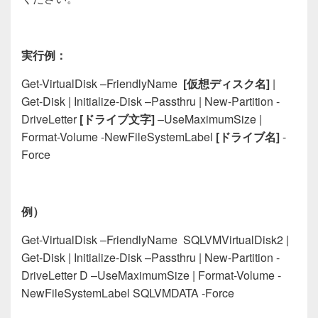
実行例：
Get-VirtualDisk
–
FriendlyName
[
仮想ディスク名
]
|
Get-Disk | Initialize-Disk
–
Passthru | New-Partition -
DriveLetter
[
ドライブ文字
]
–
UseMaximumSize |
Format-Volume
-NewFileSystemLabel
[
ドライブ名
]
-
Force
例）
Get-VirtualDisk
–
FriendlyName SQLVMVirtualDisk
2
|
Get-Disk | Initialize-Disk
–
Passthru | New-Partition -
DriveLetter
D
–
UseMaximumSize | Format-Volume -
NewFileSystemLabel SQLVM
DATA
-Force