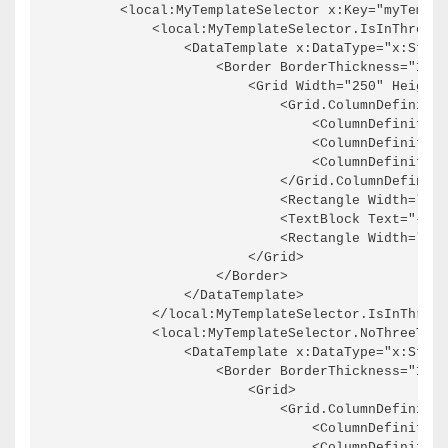
        <local:MyTemplateSelector x:Key="myTempla
            <local:MyTemplateSelector.IsInThreeTe
                <DataTemplate x:DataType="x:Strin
                    <Border BorderThickness="1" B
                        <Grid Width="250" Height=
                            <Grid.ColumnDefinitio
                                <ColumnDefinition
                                <ColumnDefinition
                                <ColumnDefinition
                            </Grid.ColumnDefiniti
                            <Rectangle Width="50"
                            <TextBlock Text="{x:B
                            <Rectangle Width="50"
                        </Grid>

                    </Border>

                </DataTemplate>

            </local:MyTemplateSelector.IsInThreeT
            <local:MyTemplateSelector.NoThreeTemp
                <DataTemplate x:DataType="x:Strin
                    <Border BorderThickness="1" B
                        <Grid>

                            <Grid.ColumnDefinitio
                                <ColumnDefinition
                                <ColumnDefinition