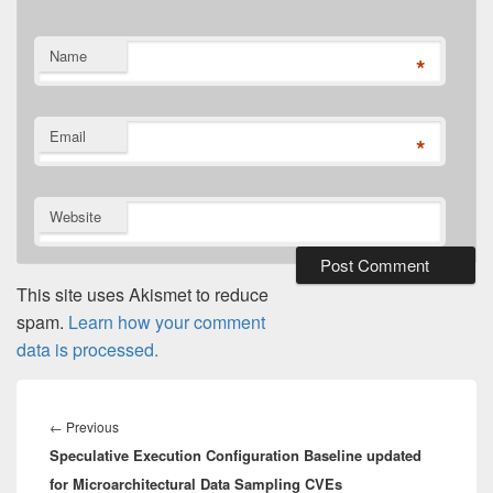
Name
*
Email
*
Website
This site uses Akismet to reduce
spam.
Learn how your comment
data is processed.
Post
navigation
Previous
←
Previous
Speculative Execution Configuration Baseline updated
post:
for Microarchitectural Data Sampling CVEs