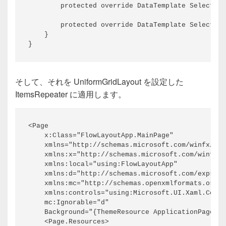
        protected override DataTemplate SelectTem
        protected override DataTemplate SelectTem
    }

}
そして、それを UniformGridLayout を設定した
ItemsRepeater に適用します。
<Page

    x:Class="FlowLayoutApp.MainPage"

    xmlns="http://schemas.microsoft.com/winfx/200
    xmlns:x="http://schemas.microsoft.com/winfx/2
    xmlns:local="using:FlowLayoutApp"

    xmlns:d="http://schemas.microsoft.com/express
    xmlns:mc="http://schemas.openxmlformats.org/m
    xmlns:controls="using:Microsoft.UI.Xaml.Contr
    mc:Ignorable="d"

    Background="{ThemeResource ApplicationPageBac
    <Page.Resources>
