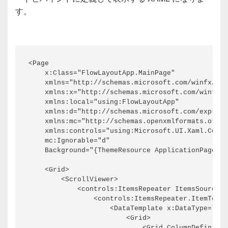
す。
<Page

    x:Class="FlowLayoutApp.MainPage"

    xmlns="http://schemas.microsoft.com/winfx/200
    xmlns:x="http://schemas.microsoft.com/winfx/2
    xmlns:local="using:FlowLayoutApp"

    xmlns:d="http://schemas.microsoft.com/express
    xmlns:mc="http://schemas.openxmlformats.org/m
    xmlns:controls="using:Microsoft.UI.Xaml.Contr
    mc:Ignorable="d"

    Background="{ThemeResource ApplicationPageBac
    <Grid>

        <ScrollViewer>

            <controls:ItemsRepeater ItemsSource="
                <controls:ItemsRepeater.ItemTempl
                    <DataTemplate x:DataType="x:S
                        <Grid>

                            <Grid.ColumnDefinitio