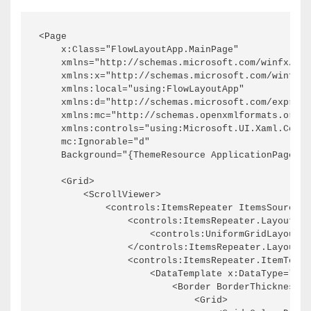
<Page

    x:Class="FlowLayoutApp.MainPage"

    xmlns="http://schemas.microsoft.com/winfx/200
    xmlns:x="http://schemas.microsoft.com/winfx/2
    xmlns:local="using:FlowLayoutApp"

    xmlns:d="http://schemas.microsoft.com/express
    xmlns:mc="http://schemas.openxmlformats.org/m
    xmlns:controls="using:Microsoft.UI.Xaml.Contr
    mc:Ignorable="d"

    Background="{ThemeResource ApplicationPageBac
    <Grid>

        <ScrollViewer>

            <controls:ItemsRepeater ItemsSource="
                <controls:ItemsRepeater.Layout>

                    <controls:UniformGridLayout M
                </controls:ItemsRepeater.Layout>

                <controls:ItemsRepeater.ItemTempl
                    <DataTemplate x:DataType="x:S
                        <Border BorderThickness="
                            <Grid>
