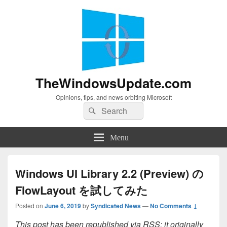
TheWindowsUpdate.com
Opinions, tips, and news orbiting Microsoft
Search
Search
for:
Menu
Windows UI Library 2.2 (Preview) の
FlowLayout を試してみた
Posted on
June 6, 2019
by
Syndicated News
—
No Comments ↓
This post has been republished via RSS; it originally