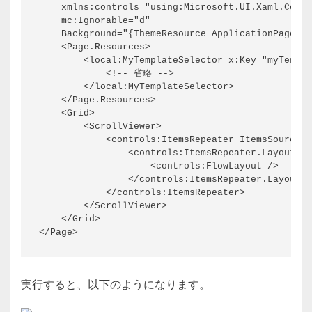
    xmlns:controls="using:Microsoft.UI.Xaml.Contr
    mc:Ignorable="d"

    Background="{ThemeResource ApplicationPageBac
    <Page.Resources>

        <local:MyTemplateSelector x:Key="myTempla
            <!-- 省略 -->

        </local:MyTemplateSelector>

    </Page.Resources>

    <Grid>

        <ScrollViewer>

            <controls:ItemsRepeater ItemsSource="
                <controls:ItemsRepeater.Layout>

                    <controls:FlowLayout />

                </controls:ItemsRepeater.Layout>

            </controls:ItemsRepeater>

        </ScrollViewer>

    </Grid>

</Page>
実行すると、以下のようになります。