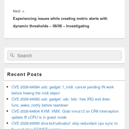
Next
Next
→
Experiencing issues while creating metric alerts with
post:
dynamic thresholds – 06/06 – Investigating
Primary
Search
Search
Sidebar
for:
Widget
Area
Recent Posts
CVE-2026-64584 usb: gadget: f_midi: cancel pending IN work
before freeing the midi object
CVE-2026-64583 usb: gadget: udc: bdc: free IRQ and drain
func_wake_notify before teardown
CVE-2026-64604 KVM: VMX: Grab vmcs12 on CR8 interception
update iff vCPU is in guest mode
CVE-2026-64590 dma-buf/udmabuf: skip redundant cpu sync to