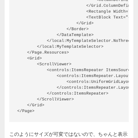
                            </Grid.ColumnDefiniti
                            <Rectangle Width="30"
                            <TextBlock Text="{x:B
                        </Grid>

                    </Border>

                </DataTemplate>

            </local:MyTemplateSelector.NoThreeTem
        </local:MyTemplateSelector>

    </Page.Resources>

    <Grid>

        <ScrollViewer>

            <controls:ItemsRepeater ItemsSource="
                <controls:ItemsRepeater.Layout>

                    <controls:UniformGridLayout /
                </controls:ItemsRepeater.Layout>

            </controls:ItemsRepeater>

        </ScrollViewer>

    </Grid>

</Page>
このようにサイズが可変ではないので、ちゃんと表示