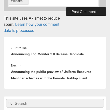
Website
This site uses Akismet to reduce
spam.
Learn how your comment
data is processed.
Post
navigation
Previous
←
Previous
Announcing Log Monitor 2.0 Release Candidate
post:
Next
Next
→
Announcing the public preview of Uniform Resource
post:
Identifier schemes with the Remote Desktop client
Primary
Search
Search
Sidebar
for:
Widget