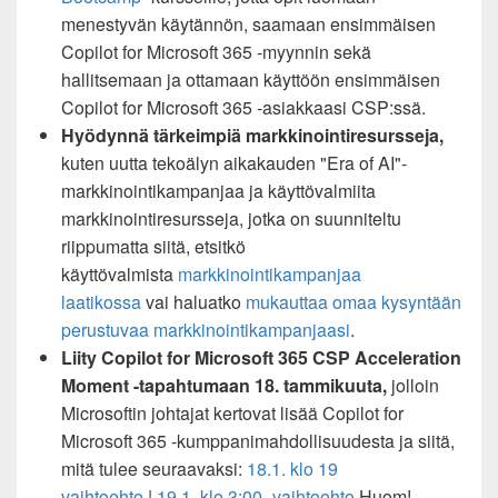
menestyvän käytännön, saamaan ensimmäisen
Copilot for Microsoft 365 -myynnin sekä
hallitsemaan ja ottamaan käyttöön ensimmäisen
Copilot for Microsoft 365 -asiakkaasi CSP:ssä.
Hyödynnä tärkeimpiä markkinointiresursseja,
kuten uutta tekoälyn aikakauden "Era of AI"-
markkinointikampanjaa ja käyttövalmiita
markkinointiresursseja, jotka on suunniteltu
riippumatta siitä,
etsitkö
käyttövalmista
markkinointikampanjaa
laatikossa
vai haluatko
mukauttaa omaa kysyntään
perustuvaa markkinointikampanjaasi
.
Liity Copilot for Microsoft 365 CSP Acceleration
Moment -tapahtumaan 18. tammikuuta,
jolloin
Microsoftin johtajat kertovat lisää Copilot for
Microsoft 365 -kumppanimahdollisuudesta ja siitä,
mitä tulee seuraavaksi:
18.1. klo 19
vaihtoehto
|
19.1. klo 3:00 -vaihtoehto
Huom!