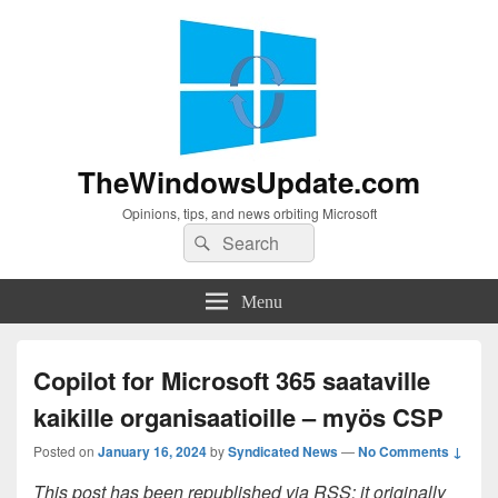
TheWindowsUpdate.com
Opinions, tips, and news orbiting Microsoft
Search
Search
for:
Menu
Copilot for Microsoft 365 saataville
kaikille organisaatioille – myös CSP
Posted on
January 16, 2024
by
Syndicated News
—
No Comments ↓
This post has been republished via RSS; it originally