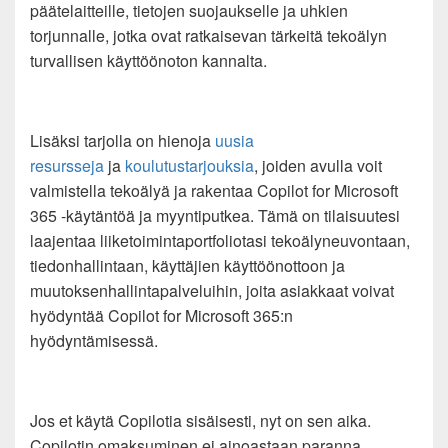
päätelaitteille, tietojen suojaukselle ja uhkien
torjunnalle, jotka ovat ratkaisevan tärkeitä tekoälyn
turvallisen käyttöönoton kannalta.
Lisäksi tarjolla on hienoja
uusia
resursseja
ja
koulutustarjouksia
, joiden avulla voit
valmistella tekoälyä ja rakentaa Copilot for Microsoft
365 -käytäntöä ja myyntiputkea. Tämä on tilaisuutesi
laajentaa liiketoimintaportfoliotasi tekoälyneuvontaan,
tiedonhallintaan, käyttäjien käyttöönottoon ja
muutoksenhallintapalveluihin, joita asiakkaat voivat
hyödyntää Copilot for Microsoft 365:n
hyödyntämisessä.
Jos et käytä Copilotia sisäisesti, nyt on sen aika.
Copilotin omaksuminen ei ainoastaan paranna