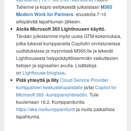
Tallenne ja kopio esityksestä julkaistaan
M365
Modern Work for Partners
-sivustolla
7-10
arkipäivää tapahtuman jälkeen.
Aloita Microsoft 365 Lighthousen käyttö.
Tänään julkistamme myös uusia GTM-kokemuksia,
jotka tukevat kumppaneita Copilotin onnistuneissa
uudistuksissa ja myynnissä M365:lle ja tekevät
Lighthousesta helppokäyttöisemmän vaikuttavien
tietojen ja signaalien avulla. Lisätietoja
on
Lighthouse-blogissa
.
Pidä yhteyttä ja liity
Cloud Service Provider -
kumppanien keskustelupalstalle
ja/tai
Copilot for
Microsoft 365 -kumppaniyhteisöön
. Tule
kuulemaan 16.2. Kumppanituntia
https://aka.ms/kumppanitunti
ja muita paikallisia
tapahtumia.