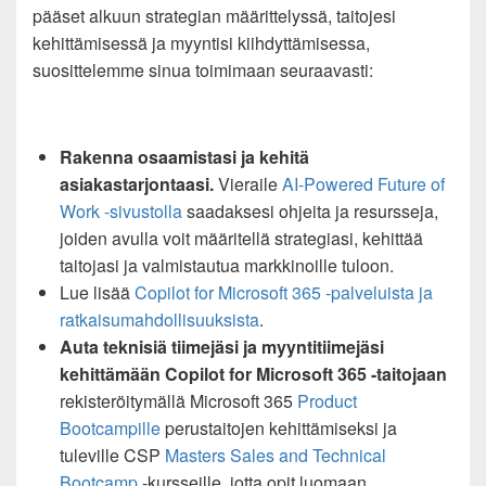
pääset alkuun strategian määrittelyssä, taitojesi
kehittämisessä ja myyntisi kiihdyttämisessa,
suosittelemme sinua toimimaan seuraavasti:
Rakenna osaamistasi ja kehitä
asiakastarjontaasi.
Vieraile
AI-Powered Future of
Work -sivustolla
saadaksesi ohjeita ja resursseja,
joiden avulla voit määritellä strategiasi, kehittää
taitojasi ja valmistautua markkinoille tuloon.
Lue lisää
Copilot for Microsoft 365 -palveluista ja
ratkaisumahdollisuuksista
.
Auta teknisiä tiimejäsi ja myyntitiimejäsi
kehittämään Copilot for Microsoft 365 -taitojaan
rekisteröitymällä Microsoft 365
Product
Bootcampille
perustaitojen kehittämiseksi ja
tuleville CSP
Masters Sales and Technical
Bootcamp
-kursseille, jotta opit luomaan