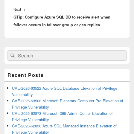
Next
Next
→
QTip: Configure Azure SQL DB to receive alert when
post:
failover occurs in failover group or geo replica
Primary
Search
Search
Sidebar
for:
Widget
Area
Recent Posts
CVE-2026-63522 Azure SQL Database Elevation of Privilege
Vulnerability
CVE-2026-63508 Microsoft Planetary Computer Pro Elevation of
Privilege Vulnerability
CVE-2026-62873 Microsoft 365 Admin Center Elevation of
Privilege Vulnerability
CVE-2026-62836 Azure SQL Managed Instance Elevation of
Privilege Vulnerability