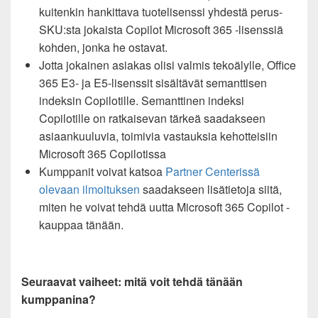
kuitenkin hankittava tuotelisenssi yhdestä perus-
SKU:sta jokaista Copilot Microsoft 365 -lisenssiä
kohden, jonka he ostavat.
Jotta jokainen asiakas olisi valmis tekoälylle, Office
365 E3- ja E5-lisenssit sisältävät semanttisen
indeksin Copilotille. Semanttinen indeksi
Copilotille on ratkaisevan tärkeä saadakseen
asiaankuuluvia, toimivia vastauksia kehotteisiin
Microsoft 365 Copilotissa
Kumppanit voivat katsoa
Partner Centerissä
olevaan ilmoituksen
saadakseen lisätietoja siitä,
miten he voivat tehdä uutta Microsoft 365 Copilot -
kauppaa tänään.
Seuraavat vaiheet: mitä voit tehdä tänään
kumppanina?